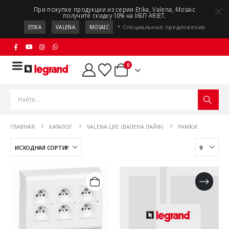
При покупке продукции из серии Etika, Valena, Mosaic
получите скидку 10% на ИБП ARIET.
* Специальные предложения.
ETIKA
VALENA
MOSAIC
0
ГЛАВНАЯ
КАТАЛОГ
VALENA LIFE (ВАЛЕНА ЛАЙФ)
РАМКИ