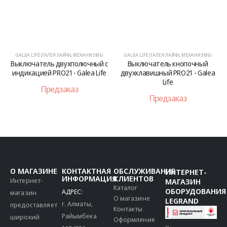
GALEA LIFE (ГАЛЕЯ ЛАЙФ)
,
МЕХАНИЗМЫ
GALEA LIFE (ГАЛЕЯ ЛАЙФ)
,
МЕХАНИЗМЫ
Выключатель двухполючный с
Выключатель кнопочный
индикацией PRO21 - Galea Life
двухклавишный PRO21 - Galea
Life
Предзаказ
Предзаказ
О МАГАЗИНЕ
КОНТАКТНАЯ
ОБСЛУЖИВАНИЕ
ИНТЕРНЕТ-
ИНФОРМАЦИЯ
КЛИЕНТОВ
Интернет-
МАГАЗИН
Каталог
ОБОРУДОВАНИЯ
АДРЕС:
магазин
О магазине
LEGRAND
г. Алматы,
предоставляет
Контакты
Райымбека
широкий
Оформление