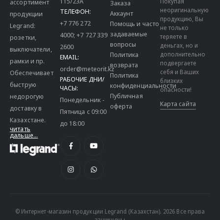
115/23A
Покупая
ассортимент
Заказа
неоригинальную
ТЕЛЕФОН:
Аккаунт
продукции
продукцию, Вы
+7 776 272
Помощь и часто
Legrand:
не только
задаваемые
4000
;
+7 727 339
теряете в
розетки,
вопросы
деньгах, но и
2600
выключатели,
дополнительно
Политика
EMAIL:
рамки и пр.
подвергаете
возврата
order@meteorit.kz
себя и Ваших
Обеспечивает
Политика
РАБОЧИЕ ДНИ/
близких
быструю
конфиденциальности
ЧАСЫ:
опасности!
Публичная
недорогую
Понедельник -
Карта сайта
оферта
доставку в
Пятница с 09:00
Казахстане.
до 18:00
читать
дальше...
© Интернет-магазин продукции Legrand (Казахстан). 2026 Все права
защищены