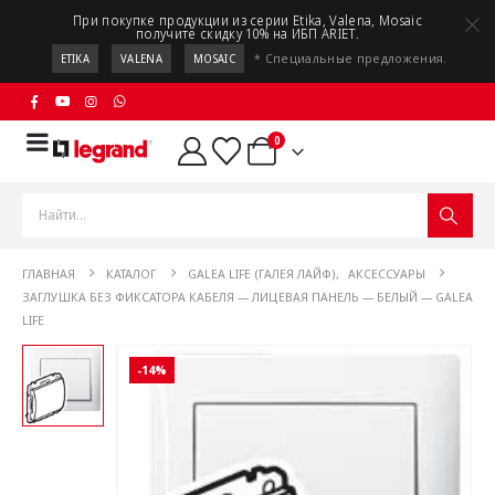
При покупке продукции из серии Etika, Valena, Mosaic
получите скидку 10% на ИБП ARIET.
* Специальные предложения.
ETIKA
VALENA
MOSAIC
0
ГЛАВНАЯ
КАТАЛОГ
GALEA LIFE (ГАЛЕЯ ЛАЙФ)
,
АКСЕССУАРЫ
ЗАГЛУШКА БЕЗ ФИКСАТОРА КАБЕЛЯ — ЛИЦЕВАЯ ПАНЕЛЬ — БЕЛЫЙ — GALEA
LIFE
-14%