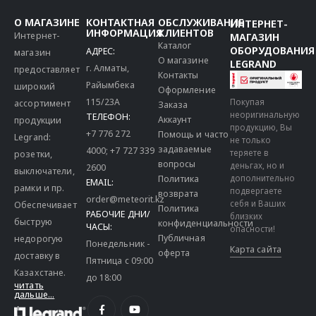
О МАГАЗИНЕ
КОНТАКТНАЯ
ОБСЛУЖИВАНИЕ
ИНТЕРНЕТ-
ИНФОРМАЦИЯ
КЛИЕНТОВ
Интернет-
МАГАЗИН
Каталог
ОБОРУДОВАНИЯ
АДРЕС:
магазин
О магазине
LEGRAND
г. Алматы,
предоставляет
Контакты
Райымбека
широкий
Оформление
115/23A
Покупая
ассортимент
Заказа
неоригинальную
ТЕЛЕФОН:
Аккаунт
продукции
продукцию, Вы
+7 776 272
Помощь и часто
Legrand:
не только
задаваемые
4000
;
+7 727 339
теряете в
розетки,
вопросы
деньгах, но и
2600
выключатели,
дополнительно
Политика
EMAIL:
рамки и пр.
подвергаете
возврата
order@meteorit.kz
себя и Ваших
Обеспечивает
Политика
РАБОЧИЕ ДНИ/
близких
быструю
конфиденциальности
ЧАСЫ:
опасности!
Публичная
недорогую
Понедельник -
Карта сайта
оферта
доставку в
Пятница с 09:00
Казахстане.
до 18:00
читать
дальше...