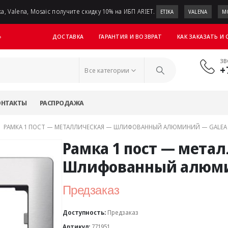
a, Valena, Mosaic получите скидку 10% на ИБП ARIET.
ETIKA
VALENA
M
ДОСТАВКА
ГАРАНТИЯ И ВОЗВРАТ
КАК ЗАКАЗАТЬ И
»
ЗВ
+
Все категории
ОНТАКТЫ
РАСПРОДАЖА
РАМКА 1 ПОСТ — МЕТАЛЛИЧЕСКАЯ — ШЛИФОВАННЫЙ АЛЮМИНИЙ — GALEA 
Рамка 1 пост — мета
Шлифованный алюмин
Предзаказ
Доступность:
Предзаказ
Артикул:
771951