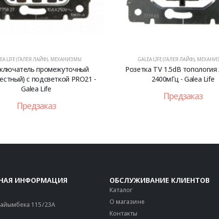
EA LIFE (ГАЛЕЯ ЛАЙФ)
,
МЕХАНИЗМЫ
GALEA LIFE (ГАЛЕЯ ЛАЙФ)
,
МЕХАНИ
ключатель промежуточный
Розетка TV 1.5dB топология
рестный) с подсветкой PRO21 -
2400мГц - Galea Life
Galea Life
Предзаказ
Предзаказ
НАЯ ИНФОРМАЦИЯ
ОБСЛУЖИВАНИЕ КЛИЕНТОВ
Каталог
О магазине
 Райымбека 115/23A
Контакты