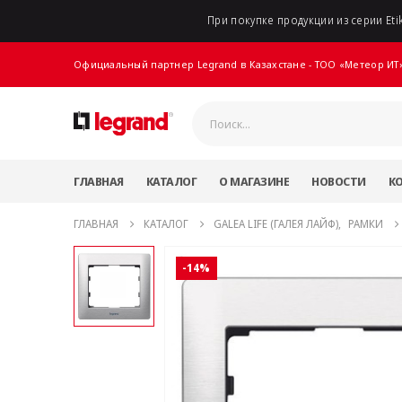
При покупке продукции из серии Etik
Официальный партнер Legrand в Казахстане - ТОО «Метеор ИТ
ГЛАВНАЯ
КАТАЛОГ
О МАГАЗИНЕ
НОВОСТИ
К
ГЛАВНАЯ
КАТАЛОГ
GALEA LIFE (ГАЛЕЯ ЛАЙФ)
,
РАМКИ
-14%