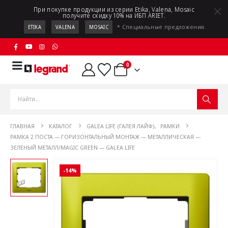
При покупке продукции из серии Etika, Valena, Mosaic
получите скидку 10% на ИБП ARIET.
* Специальные предложения.
ETIKA
VALENA
MOSAIC
0
ГЛАВНАЯ
КАТАЛОГ
GALEA LIFE (ГАЛЕЯ ЛАЙФ)
,
РАМКИ
РАМКА 2 ПОСТА — ГОРИЗОНТАЛЬНЫЙ МОНТАЖ — МЕТАЛЛИЧЕСКАЯ —
ЗЕЛЕНЫЙ МЕТАЛЛ/MAGIC GREEN — GALEA LIFE
-14%