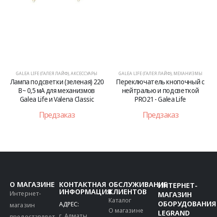
GALEA LIFE (ГАЛЕЯ ЛАЙФ)
,
АКСЕССУАРЫ
GALEA LIFE (ГАЛЕЯ ЛАЙФ)
,
МЕХАНИЗМЫ
Лампа подсветки (зеленая) 220
Переключатель кнопочный с
В~ 0,5 мA для механизмов
нейтралью и подсветкой
Galea Life и Valena Classic
PRO21 - Galea Life
Предзаказ
Предзаказ
О МАГАЗИНЕ
КОНТАКТНАЯ
ОБСЛУЖИВАНИЕ
ИНТЕРНЕТ-
ИНФОРМАЦИЯ
КЛИЕНТОВ
Интернет-
МАГАЗИН
Каталог
ОБОРУДОВАНИЯ
АДРЕС:
магазин
О магазине
LEGRAND
г. Алматы,
предоставляет