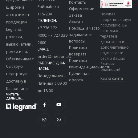
Контакты
Райымбека
широкий
Оформление
115/23A
Покупая
ассортимент
Заказа
неоригинальную
ТЕЛЕФОН:
Аккаунт
продукции
продукцию, Вы
+7 776 272
Помощь и часто
Legrand:
не только
задаваемые
4000
;
+7 727 339
теряете в
розетки,
вопросы
деньгах, но и
2600
выключатели,
дополнительно
Политика
EMAIL:
рамки и пр.
подвергаете
возврата
order@meteorit.kz
себя и Ваших
Обеспечивает
Политика
РАБОЧИЕ ДНИ/
близких
быструю
конфиденциальности
ЧАСЫ:
опасности!
Публичная
недорогую
Понедельник -
Карта сайта
оферта
доставку в
Пятница с 09:00
Казахстане.
до 18:00
читать
дальше...