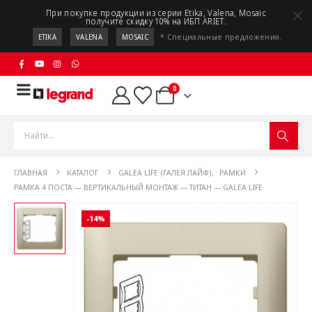
При покупке продукции из серии Etika, Valena, Mosaic
получите скидку 10% на ИБП ARIET.
* Специальные предложения.
ETIKA
VALENA
MOSAIC
0
ГЛАВНАЯ
КАТАЛОГ
GALEA LIFE (ГАЛЕЯ ЛАЙФ)
,
РАМКИ
РАМКА 4 ПОСТА — ВЕРТИКАЛЬНЫЙ МОНТАЖ — ТИТАН — GALEA LIFE
-14%