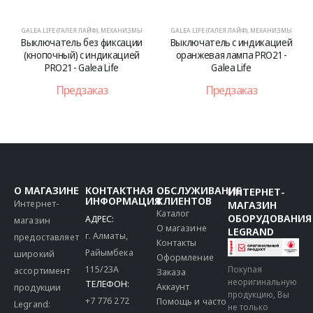
GALEA LIFE (ГАЛЕЯ ЛАЙФ)
,
МЕХАНИЗМЫ
GALEA LIFE (ГАЛЕЯ ЛАЙФ)
,
МЕХАНИЗМЫ
Выключатель без фиксации
Выключатель с индикацией
(кнопочный) с индикацией
оранжевая лампа PRO21 -
PRO21 - Galea Life
Galea Life
Предзаказ
Предзаказ
О МАГАЗИНЕ
КОНТАКТНАЯ
ОБСЛУЖИВАНИЕ
ИНТЕРНЕТ-
ИНФОРМАЦИЯ
КЛИЕНТОВ
Интернет-
МАГАЗИН
Каталог
ОБОРУДОВАНИЯ
АДРЕС:
магазин
О магазине
LEGRAND
г. Алматы,
предоставляет
Контакты
Райымбека
широкий
Оформление
115/23A
Покупая
ассортимент
Заказа
неоригинальную
ТЕЛЕФОН:
Аккаунт
продукции
продукцию, Вы
+7 776 272
Помощь и часто
Legrand:
не только