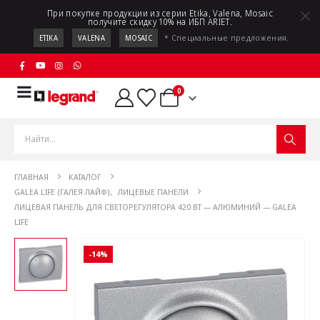
При покупке продукции из серии Etika, Valena, Mosaic
получите скидку 10% на ИБП ARIET.
* Специальные предложения.
ETIKA
VALENA
MOSAIC
0
ГЛАВНАЯ
КАТАЛОГ
GALEA LIFE (ГАЛЕЯ ЛАЙФ)
,
ЛИЦЕВЫЕ ПАНЕЛИ
ЛИЦЕВАЯ ПАНЕЛЬ ДЛЯ СВЕТОРЕГУЛЯТОРА 420 ВТ — АЛЮМИНИЙ — GALEA
LIFE
-14%