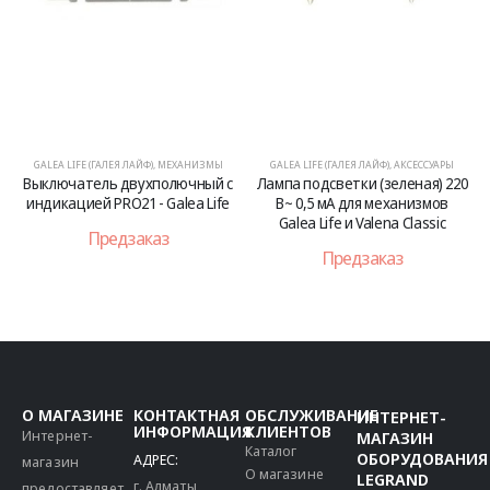
GALEA LIFE (ГАЛЕЯ ЛАЙФ)
,
АКСЕССУАРЫ
GALEA LIFE (ГАЛЕЯ ЛАЙФ)
,
МЕХАНИЗМЫ
Лампа подсветки (зеленая) 220
Переключатель на 2
В~ 0,5 мA для механизмов
направления (проходной)
Galea Life и Valena Classic
двухклавишный с подсветкой
PRO21 - Galea Life
Предзаказ
Предзаказ
О МАГАЗИНЕ
КОНТАКТНАЯ
ОБСЛУЖИВАНИЕ
ИНТЕРНЕТ-
ИНФОРМАЦИЯ
КЛИЕНТОВ
Интернет-
МАГАЗИН
Каталог
ОБОРУДОВАНИЯ
АДРЕС:
магазин