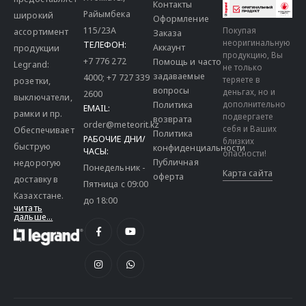
О магазине
LEGRAND
г. Алматы,
предоставляет
Контакты
Райымбека
широкий
Оформление
115/23A
Покупая
ассортимент
Заказа
неоригинальную
ТЕЛЕФОН:
Аккаунт
продукции
продукцию, Вы
+7 776 272
Помощь и часто
Legrand:
не только
задаваемые
4000
;
+7 727 339
теряете в
розетки,
вопросы
деньгах, но и
2600
выключатели,
дополнительно
Политика
EMAIL:
рамки и пр.
подвергаете
возврата
order@meteorit.kz
себя и Ваших
Обеспечивает
Политика
РАБОЧИЕ ДНИ/
близких
быструю
конфиденциальности
ЧАСЫ:
опасности!
Публичная
недорогую
Понедельник -
Карта сайта
оферта
доставку в
Пятница с 09:00
Казахстане.
до 18:00
читать
дальше...