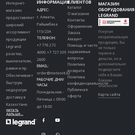
ИНФОРМАЦИЯ
КЛИЕНТОВ
Интернет-
МАГАЗИН
Каталог
ОБОРУДОВАНИЯ
АДРЕС:
магазин
О магазине
LEGRAND
г. Алматы,
предоставляет
Контакты
Райымбека
широкий
Оформление
115/23A
Покупая
ассортимент
Заказа
неоригинальную
ТЕЛЕФОН:
Аккаунт
продукции
продукцию, Вы
+7 776 272
Помощь и часто
Legrand:
не только
задаваемые
4000
;
+7 727 339
теряете в
розетки,
вопросы
деньгах, но и
2600
выключатели,
дополнительно
Политика
EMAIL:
рамки и пр.
подвергаете
возврата
order@meteorit.kz
себя и Ваших
Обеспечивает
Политика
РАБОЧИЕ ДНИ/
близких
быструю
конфиденциальности
ЧАСЫ:
опасности!
Публичная
недорогую
Понедельник -
Карта сайта
оферта
доставку в
Пятница с 09:00
Казахстане.
до 18:00
читать
дальше...