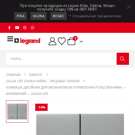
При покупке продукции из серии Etika, Valena, Mosaic
получите скидку 10% на ИБП ARIET.
* Специальные предложения.
ETIKA
VALENA
MOSAIC
0
ГЛАВНАЯ
КАТАЛОГ
GALEA LIFE (ГАЛЕЯ ЛАЙФ)
,
ЛИЦЕВЫЕ ПАНЕЛИ
КЛАВИША ДВОЙНАЯ ДЛЯ МЕХАНИЗМОВ УПРАВЛЕНИЯ РОЛЬСТАВНЯМИ —
АЛЮМИНИЙ — GALEA LIFE
-14%