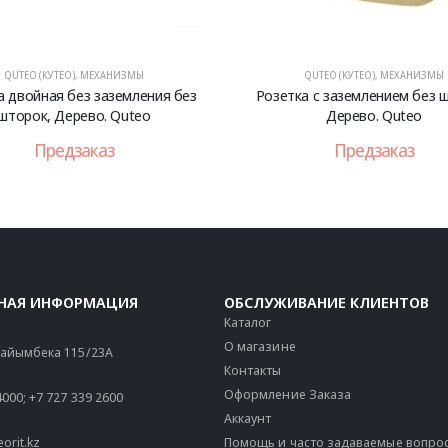
QUTEO (КУТЕО)
,
МЕХАНИЗМЫ
QUTEO (КУТЕО)
,
МЕХАНИЗМЫ
а двойная без заземления без
Розетка с заземлением без 
шторок, Дерево. Quteo
Дерево. Quteo
Предзаказ
Предзаказ
НАЯ ИНФОРМАЦИЯ
ОБСЛУЖИВАНИЕ КЛИЕНТОВ
Каталог
О магазине
 Райымбека 115/23A
Контакты
Оформление Заказа
4000
;
+7 727 339 2600
Аккаунт
orit.kz
Помощь и часто задаваемые вопро