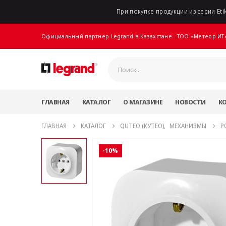
При покупке продукции из серии Etik
Официальный партнер Legrand в Казахстане - ТОО «Метеор ИТ
ГЛАВНАЯ
КАТАЛОГ
О МАГАЗИНЕ
НОВОСТИ
К
ГЛАВНАЯ
КАТАЛОГ
QUTEO (КУТЕО)
,
МЕХАНИЗМЫ
Р
-10%