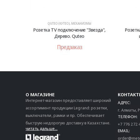
QUTEO (КУТЕО)
,
МЕХАНИЗМЫ
Розетка TV подключение "Звезда",
Розетк
Дерево. Quteo
Предзаказ
О МАГАЗИНЕ
КОНТАКТ
Интернет-магазин предоставляет широкий
АДРЕС:
ассортимент продукции Legrand: розетки,
г. Алматы,
выключатели, рамки и пр. Обеспечивает
ТЕЛЕФОН:
быструю недорогую доставку в Казахстане.
+7 776 272 
читать дальше...
EMAIL:
order@mete