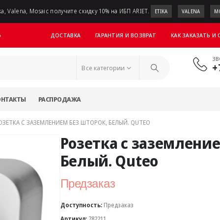
a, Valena, Mosaic получите скидку 10% на ИБП ARIET.
ETIKA
VALENA
M
ДОСТАВКА
ГАРАНТИЯ И ВОЗВРАТ
КАК ЗАКАЗАТЬ И
»
ЗВ
+
Все категории
ОНТАКТЫ
РАСПРОДАЖА
ОЗЕТКА С ЗАЗЕМЛЕНИЕМ БЕЗ ШТОРОК, БЕЛЫЙ. QUTEO
Розетка с заземление
Белый. Quteo
Предзаказ
Доступность:
Предзаказ
Артикул:
782211