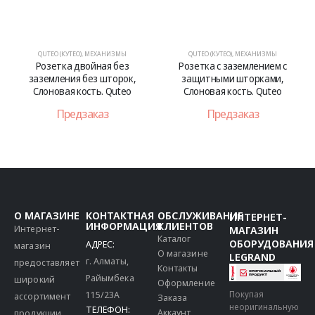
QUTEO (КУТЕО)
,
МЕХАНИЗМЫ
QUTEO (КУТЕО)
,
МЕХАНИЗМЫ
Розетка двойная без
Розетка с заземлением с
заземления без шторок,
защитными шторками,
Слоновая кость. Quteo
Слоновая кость. Quteo
Предзаказ
Предзаказ
О МАГАЗИНЕ
КОНТАКТНАЯ
ОБСЛУЖИВАНИЕ
ИНТЕРНЕТ-
ИНФОРМАЦИЯ
КЛИЕНТОВ
Интернет-
МАГАЗИН
Каталог
ОБОРУДОВАНИЯ
АДРЕС:
магазин
О магазине
LEGRAND
г. Алматы,
предоставляет
Контакты
Райымбека
широкий
Оформление
115/23A
Покупая
ассортимент
Заказа
неоригинальную
ТЕЛЕФОН:
Аккаунт
продукции