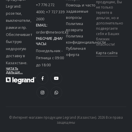
продукцию, Вы
+7 776 272
Помощь и часто
Legrand:
не только
задаваемые
4000
;
+7 727 339
теряете в
розетки,
вопросы
деньгах, но и
2600
выключатели,
дополнительно
Политика
EMAIL:
рамки и пр.
подвергаете
возврата
order@meteorit.kz
себя и Ваших
Обеспечивает
Политика
РАБОЧИЕ ДНИ/
близких
быструю
конфиденциальности
ЧАСЫ:
опасности!
Публичная
недорогую
Понедельник -
Карта сайта
оферта
доставку в
Пятница с 09:00
Казахстане.
до 18:00
читать
дальше...
© Интернет-магазин продукции Legrand (Казахстан). 2026 Все права
защищены