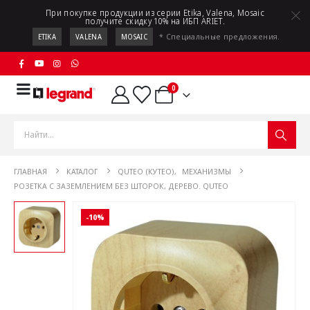
При покупке продукции из серии Etika, Valena, Mosaic
получите скидку 10% на ИБП ARIET.
* Специальные предложения.
ETIKA
VALENA
MOSAIC
0
ГЛАВНАЯ
КАТАЛОГ
QUTEO (КУТЕО)
,
МЕХАНИЗМЫ
РОЗЕТКА С ЗАЗЕМЛЕНИЕМ БЕЗ ШТОРОК, ДЕРЕВО. QUTEO
-10%