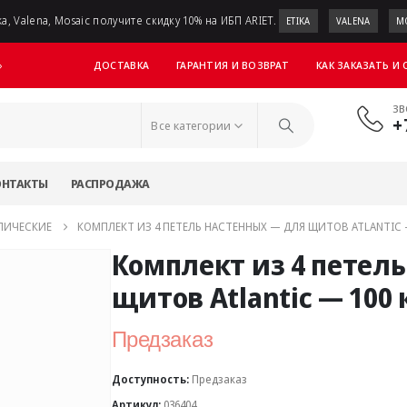
a, Valena, Mosaic получите скидку 10% на ИБП ARIET.
ETIKA
VALENA
M
ДОСТАВКА
ГАРАНТИЯ И ВОЗВРАТ
КАК ЗАКАЗАТЬ И
»
ЗВ
+
Все категории
ОНТАКТЫ
РАСПРОДАЖА
ЛИЧЕСКИЕ
КОМПЛЕКТ ИЗ 4 ПЕТЕЛЬ НАСТЕННЫХ — ДЛЯ ЩИТОВ ATLANTIC —
Комплект из 4 петел
щитов Atlantic — 100 
Предзаказ
Доступность:
Предзаказ
Артикул:
036404