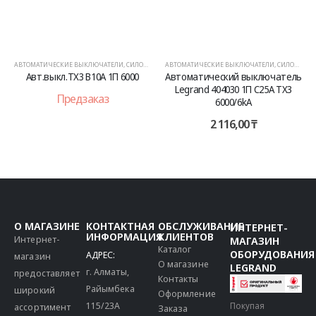
ЛИ
,
СИЛОВОЕ ОБОРУДОВАНИЕ
АВТОМАТИЧЕСКИЕ ВЫКЛЮЧАТЕЛИ
,
СИЛОВОЕ ОБОРУДОВАНИЕ
АВТОМАТИЧЕСКИЕ ВЫКЛЮЧАТЕЛИ
,
СИЛО
П 6000
Автоматический выключатель
Автоматический выключа
Legrand 404030 1П C25A TX3
Legrand 404033 1П C50A 
6000/6kA
6000/6kA
2 116,00
₸
2 198,00
₸
О МАГАЗИНЕ
КОНТАКТНАЯ
ОБСЛУЖИВАНИЕ
ИНТЕРНЕТ-
ИНФОРМАЦИЯ
КЛИЕНТОВ
Интернет-
МАГАЗИН
Каталог
ОБОРУДОВАНИЯ
АДРЕС:
магазин
О магазине
LEGRAND
г. Алматы,
предоставляет
Контакты
Райымбека
широкий
Оформление
115/23A
Покупая
ассортимент
Заказа