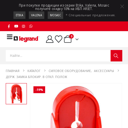
При покупке продукции из серии Etika, Valena, Mosaic
получите скидку 10% на ИБП ARIET.
* Специальные предложения.
ETIKA
VALENA
MOSAIC
0
ГЛАВНАЯ
КАТАЛОГ
СИЛОВОЕ ОБОРУДОВАНИЕ
,
АКСЕССУАРЫ
ДЕРЖ. ЗАМКА БЛОКИР. В ОТКЛ. ПОЛОЖ
-19%