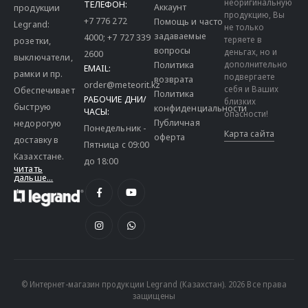
неоригинальную
ТЕЛЕФОН:
Аккаунт
продукции
продукцию, Вы
+7 776 272
Помощь и часто
Legrand:
не только
задаваемые
4000
;
+7 727 339
теряете в
розетки,
вопросы
деньгах, но и
2600
выключатели,
дополнительно
Политика
EMAIL:
рамки и пр.
подвергаете
возврата
order@meteorit.kz
себя и Ваших
Обеспечивает
Политика
РАБОЧИЕ ДНИ/
близких
быструю
конфиденциальности
ЧАСЫ:
опасности!
Публичная
недорогую
Понедельник -
Карта сайта
оферта
доставку в
Пятница с 09:00
Казахстане.
до 18:00
читать
дальше...
© Интернет-магазин продукции Legrand (Казахстан). 2026 Все права
защищены