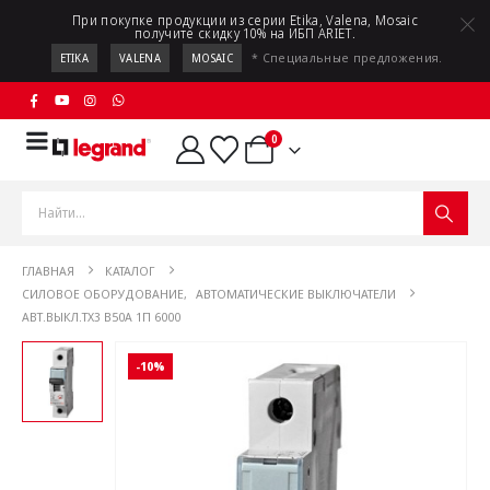
При покупке продукции из серии Etika, Valena, Mosaic
получите скидку 10% на ИБП ARIET.
* Специальные предложения.
ETIKA
VALENA
MOSAIC
0
ГЛАВНАЯ
КАТАЛОГ
СИЛОВОЕ ОБОРУДОВАНИЕ
,
АВТОМАТИЧЕСКИЕ ВЫКЛЮЧАТЕЛИ
АВТ.ВЫКЛ.TX3 B50A 1П 6000
-10%