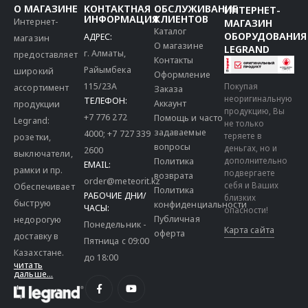
О МАГАЗИНЕ
КОНТАКТНАЯ
ОБСЛУЖИВАНИЕ
ИНТЕРНЕТ-
ИНФОРМАЦИЯ
КЛИЕНТОВ
Интернет-
МАГАЗИН
Каталог
ОБОРУДОВАНИЯ
АДРЕС:
магазин
О магазине
LEGRAND
г. Алматы,
предоставляет
Контакты
Райымбека
широкий
Оформление
115/23A
Покупая
ассортимент
Заказа
неоригинальную
ТЕЛЕФОН:
Аккаунт
продукции
продукцию, Вы
+7 776 272
Помощь и часто
Legrand:
не только
задаваемые
4000
;
+7 727 339
теряете в
розетки,
вопросы
деньгах, но и
2600
выключатели,
дополнительно
Политика
EMAIL:
рамки и пр.
подвергаете
возврата
order@meteorit.kz
себя и Ваших
Обеспечивает
Политика
РАБОЧИЕ ДНИ/
близких
быструю
конфиденциальности
ЧАСЫ:
опасности!
Публичная
недорогую
Понедельник -
Карта сайта
оферта
доставку в
Пятница с 09:00
Казахстане.
до 18:00
читать
дальше...