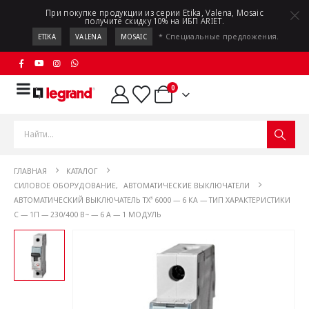
При покупке продукции из серии Etika, Valena, Mosaic
получите скидку 10% на ИБП ARIET.
* Специальные предложения.
ETIKA
VALENA
MOSAIC
0
ГЛАВНАЯ
КАТАЛОГ
СИЛОВОЕ ОБОРУДОВАНИЕ
,
АВТОМАТИЧЕСКИЕ ВЫКЛЮЧАТЕЛИ
АВТОМАТИЧЕСКИЙ ВЫКЛЮЧАТЕЛЬ TX³ 6000 — 6 КА — ТИП ХАРАКТЕРИСТИКИ
C — 1П — 230/400 В~ — 6 А — 1 МОДУЛЬ