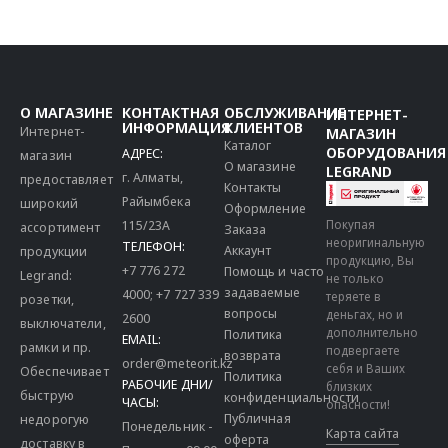
О МАГАЗИНЕ
КОНТАКТНАЯ
ОБСЛУЖИВАНИЕ
ИНТЕРНЕТ-
ИНФОРМАЦИЯ
КЛИЕНТОВ
Интернет-
МАГАЗИН
Каталог
ОБОРУДОВАНИЯ
АДРЕС:
магазин
О магазине
LEGRAND
г. Алматы,
предоставляет
Контакты
Райымбека
широкий
Оформление
115/23A
Покупая
ассортимент
Заказа
неоригинальную
ТЕЛЕФОН:
Аккаунт
продукции
продукцию, Вы
+7 776 272
Помощь и часто
Legrand:
не только
задаваемые
4000
;
+7 727 339
теряете в
розетки,
вопросы
деньгах, но и
2600
выключатели,
дополнительно
Политика
EMAIL:
рамки и пр.
подвергаете
возврата
order@meteorit.kz
себя и Ваших
Обеспечивает
Политика
РАБОЧИЕ ДНИ/
близких
быструю
конфиденциальности
ЧАСЫ:
опасности!
Публичная
недорогую
Понедельник -
Карта сайта
оферта
доставку в