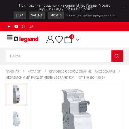
При покупке продукции из серии Etika, Valena, Mosaic
получите скидку 10% на ИБП ARIET.
* Специальные предложения.
ETIKA
VALENA
MOSAIC
0
ГЛАВНАЯ
КАТАЛОГ
СИЛОВОЕ ОБОРУДОВАНИЕ
,
АКСЕССУАРЫ
НЕЗАВИСИМЫЙ РАСЦЕПИТЕЛЬ LEGRAND DX³ — ОТ 110 ДО 415 В~