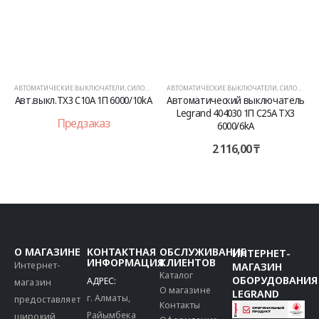
АВТОМАТИЧЕСКИЕ ВЫКЛЮЧАТЕЛИ
,
СИЛОВОЕ ОБОРУДОВАНИЕ
АВТОМАТИЧЕСКИЕ ВЫКЛЮЧАТЕЛИ
,
СИЛОВОЕ ОБОРУДОВАНИЕ
Авт.выкл.TX3 C10А 1П 6000/10kA
Автоматический выключатель
Legrand 404030 1П C25A TX3
Предзаказ
6000/6kA
2 116,00
₸
О МАГАЗИНЕ
КОНТАКТНАЯ
ОБСЛУЖИВАНИЕ
ИНТЕРНЕТ-
ИНФОРМАЦИЯ
КЛИЕНТОВ
Интернет-
МАГАЗИН
Каталог
ОБОРУДОВАНИЯ
АДРЕС:
магазин
О магазине
LEGRAND
г. Алматы,
предоставляет
Контакты
Райымбека
широкий