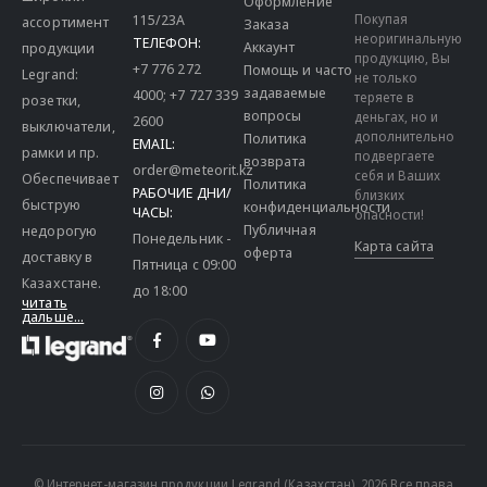
Оформление
115/23A
Покупая
ассортимент
Заказа
неоригинальную
ТЕЛЕФОН:
Аккаунт
продукции
продукцию, Вы
+7 776 272
Помощь и часто
Legrand:
не только
задаваемые
4000
;
+7 727 339
теряете в
розетки,
вопросы
деньгах, но и
2600
выключатели,
дополнительно
Политика
EMAIL:
рамки и пр.
подвергаете
возврата
order@meteorit.kz
себя и Ваших
Обеспечивает
Политика
РАБОЧИЕ ДНИ/
близких
быструю
конфиденциальности
ЧАСЫ:
опасности!
Публичная
недорогую
Понедельник -
Карта сайта
оферта
доставку в
Пятница с 09:00
Казахстане.
до 18:00
читать
дальше...
© Интернет-магазин продукции Legrand (Казахстан). 2026 Все права