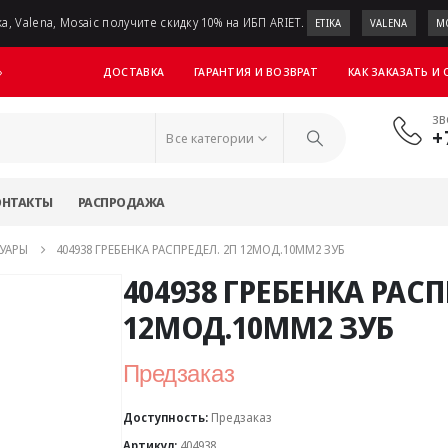
a, Valena, Mosaic получите скидку 10% на ИБП ARIET.
ETIKA
VALENA
M
ДОСТАВКА
ГАРАНТИЯ И ВОЗВРАТ
КАК ЗАКАЗАТЬ И
»
ЗВ
+
Все категории
ОНТАКТЫ
РАСПРОДАЖА
УАРЫ
404938 ГРЕБЕНКА РАСПРЕДЕЛ. 2П 12МОД.10MM2 ЗУБ
404938 ГРЕБЕНКА РАСП
12МОД.10MM2 ЗУБ
Предзаказ
Доступность:
Предзаказ
Артикул:
404938