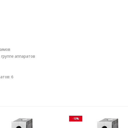
жимов
 группе аппаратов
атов: 6
-10%