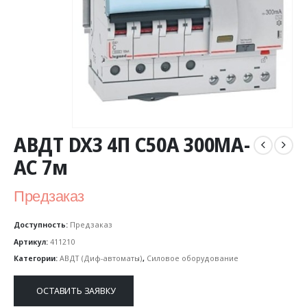
АВДТ DX3 4П C50А 300MA-
AC 7м
Предзаказ
Доступность:
Предзаказ
Артикул:
411210
Категории:
АВДТ (Диф-автоматы)
,
Силовое оборудование
ОСТАВИТЬ ЗАЯВКУ