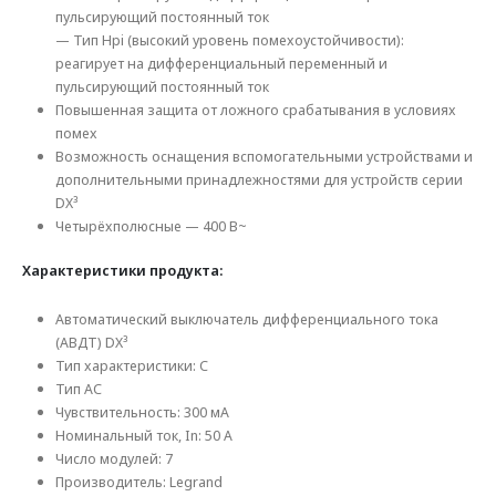
пульсирующий постоянный ток
— Тип Hpi (высокий уровень помехоустойчивости):
реагирует на дифференциальный переменный и
пульсирующий постоянный ток
Повышенная защита от ложного срабатывания в условиях
помех
Возможность оснащения вспомогательными устройствами и
дополнительными принадлежностями для устройств серии
DX³
Четырёхполюсные — 400 В~
Характеристики продукта:
Автоматический выключатель дифференциального тока
(АВДТ) DX³
Тип характеристики: С
Тип AC
Чувствительность: 300 мА
Номинальный ток, In: 50 А
Число модулей: 7
Производитель: Legrand