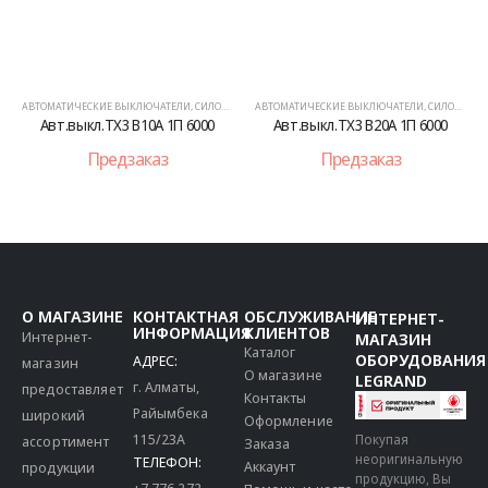
ЛИ
,
СИЛОВОЕ ОБОРУДОВАНИЕ
АВТОМАТИЧЕСКИЕ ВЫКЛЮЧАТЕЛИ
,
СИЛОВОЕ ОБОРУДОВАНИЕ
АВТОМАТИЧЕСКИЕ ВЫКЛЮЧАТЕЛИ
,
СИЛО
П 6000
Авт.выкл.TX3 B20A 1П 6000
Авт.выкл.TX3 B63A 1П 6
Предзаказ
Предзаказ
О МАГАЗИНЕ
КОНТАКТНАЯ
ОБСЛУЖИВАНИЕ
ИНТЕРНЕТ-
ИНФОРМАЦИЯ
КЛИЕНТОВ
Интернет-
МАГАЗИН
Каталог
ОБОРУДОВАНИЯ
АДРЕС:
магазин
О магазине
LEGRAND
г. Алматы,
предоставляет
Контакты
Райымбека
широкий
Оформление
115/23A
Покупая
ассортимент
Заказа
неоригинальную
ТЕЛЕФОН:
Аккаунт
продукции
продукцию, Вы