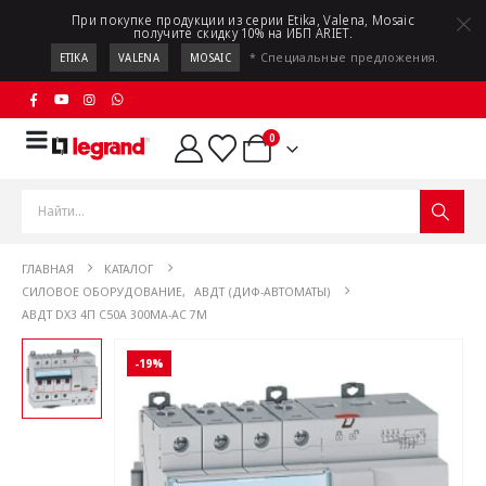
При покупке продукции из серии Etika, Valena, Mosaic
получите скидку 10% на ИБП ARIET.
* Специальные предложения.
ETIKA
VALENA
MOSAIC
0
ГЛАВНАЯ
КАТАЛОГ
СИЛОВОЕ ОБОРУДОВАНИЕ
,
АВДТ (ДИФ-АВТОМАТЫ)
АВДТ DX3 4П C50А 300MA-AC 7М
-19%