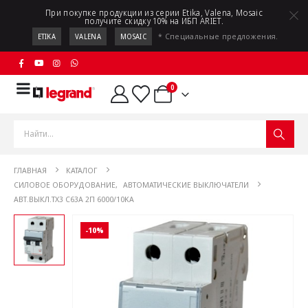
При покупке продукции из серии Etika, Valena, Mosaic
получите скидку 10% на ИБП ARIET.
* Специальные предложения.
ETIKA
VALENA
MOSAIC
0
ГЛАВНАЯ
КАТАЛОГ
СИЛОВОЕ ОБОРУДОВАНИЕ
,
АВТОМАТИЧЕСКИЕ ВЫКЛЮЧАТЕЛИ
АВТ.ВЫКЛ.TX3 C63A 2П 6000/10KA
-10%