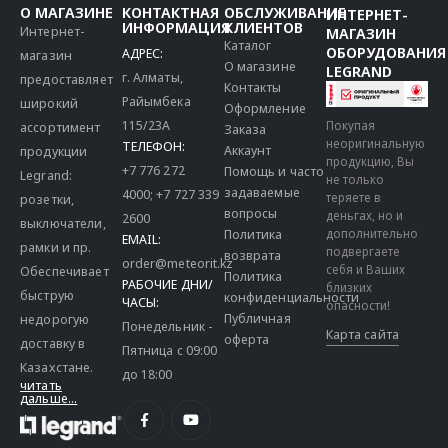
О МАГАЗИНЕ
КОНТАКТНАЯ
ОБСЛУЖИВАНИЕ
ИНТЕРНЕТ-
ИНФОРМАЦИЯ
КЛИЕНТОВ
Интернет-
МАГАЗИН
Каталог
ОБОРУДОВАНИЯ
АДРЕС:
магазин
О магазине
LEGRAND
г. Алматы,
предоставляет
Контакты
Райымбека
широкий
Оформление
115/23A
Покупая
ассортимент
Заказа
неоригинальную
ТЕЛЕФОН:
Аккаунт
продукции
продукцию, Вы
+7 776 272
Помощь и часто
Legrand:
не только
задаваемые
4000
;
+7 727 339
теряете в
розетки,
вопросы
деньгах, но и
2600
выключатели,
дополнительно
Политика
EMAIL:
рамки и пр.
подвергаете
возврата
order@meteorit.kz
себя и Ваших
Обеспечивает
Политика
РАБОЧИЕ ДНИ/
близких
быструю
конфиденциальности
ЧАСЫ:
опасности!
Публичная
недорогую
Понедельник -
Карта сайта
оферта
доставку в
Пятница с 09:00
Казахстане.
до 18:00
читать
дальше...