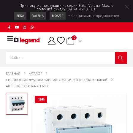
При покупке продукции из серии Etika, Valena, Mosaic
получите скидку 10% на ИБП ARIET.
* Специальные предложения.
ETIKA
VALENA
MOSAIC
0
ГЛАВНАЯ
КАТАЛОГ
СИЛОВОЕ ОБОРУДОВАНИЕ
,
АВТОМАТИЧЕСКИЕ ВЫКЛЮЧАТЕЛИ
АВТ.ВЫКЛ.TX3 B16A 4П 6000
-10%