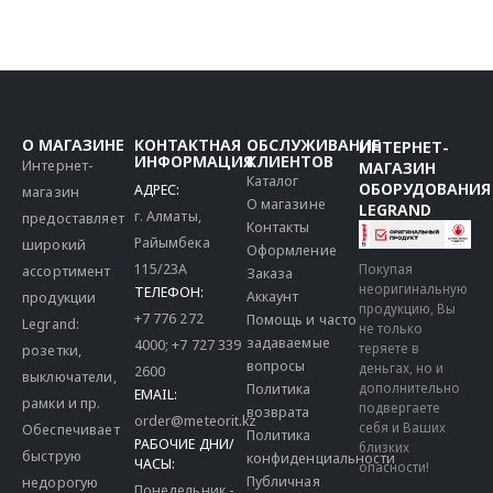
О МАГАЗИНЕ
КОНТАКТНАЯ
ОБСЛУЖИВАНИЕ
ИНТЕРНЕТ-
ИНФОРМАЦИЯ
КЛИЕНТОВ
Интернет-
МАГАЗИН
Каталог
ОБОРУДОВАНИЯ
АДРЕС:
магазин
О магазине
LEGRAND
г. Алматы,
предоставляет
Контакты
Райымбека
широкий
Оформление
115/23A
Покупая
ассортимент
Заказа
неоригинальную
ТЕЛЕФОН:
Аккаунт
продукции
продукцию, Вы
+7 776 272
Помощь и часто
Legrand:
не только
задаваемые
4000
;
+7 727 339
теряете в
розетки,
вопросы
деньгах, но и
2600
выключатели,
дополнительно
Политика
EMAIL:
рамки и пр.
подвергаете
возврата
order@meteorit.kz
себя и Ваших
Обеспечивает
Политика
РАБОЧИЕ ДНИ/
близких
быструю
конфиденциальности
ЧАСЫ:
опасности!
Публичная
недорогую
Понедельник -