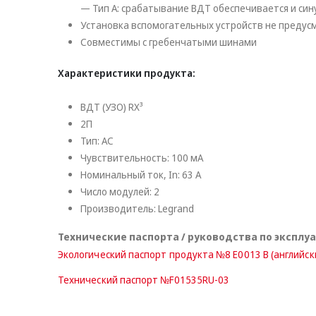
— Тип A: срабатывание ВДТ обеспечивается и с
Установка вспомогательных устройств не предус
Совместимы с гребенчатыми шинами
Характеристики продукта:
ВДТ (УЗО) RX³
2П
Тип: AC
Чувствительность: 100 мА
Номинальный ток, In: 63 А
Число модулей: 2
Производитель: Legrand
Технические паспорта / руководства по эксплу
Экологический паспорт продукта №8 E0013 B (английск
Технический паспорт №F01535RU-03