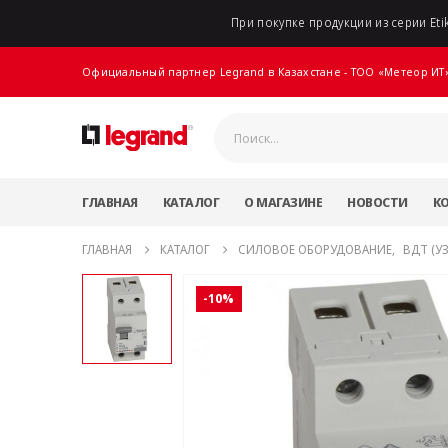
При покупке продукции из серии Etik
Официальный партнер Legrand в Казахстане - ТОО «Метеор ИТ
ГЛАВНАЯ
КАТАЛОГ
О МАГАЗИНЕ
НОВОСТИ
К
ГЛАВНАЯ
КАТАЛОГ
СИЛОВОЕ ОБОРУДОВАНИЕ
,
ВДТ (У
-10%