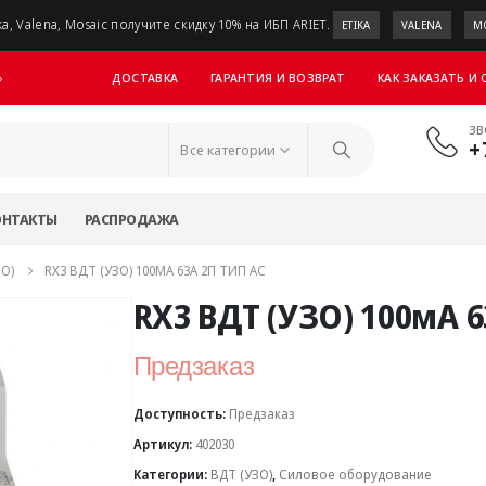
a, Valena, Mosaic получите скидку 10% на ИБП ARIET.
ETIKA
VALENA
M
ДОСТАВКА
ГАРАНТИЯ И ВОЗВРАТ
КАК ЗАКАЗАТЬ И
»
ЗВ
+
Все категории
ОНТАКТЫ
РАСПРОДАЖА
ЗО)
RX3 ВДТ (УЗО) 100МА 63А 2П ТИП AC
RX3 ВДТ (УЗО) 100мА 6
Предзаказ
Доступность:
Предзаказ
Артикул:
402030
Категории:
ВДТ (УЗО)
,
Силовое оборудование