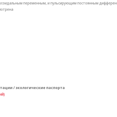
инусоидальным переменным, и пульсирующим постоянным диффере
мотрена
атации / экологические паспорта
ий)