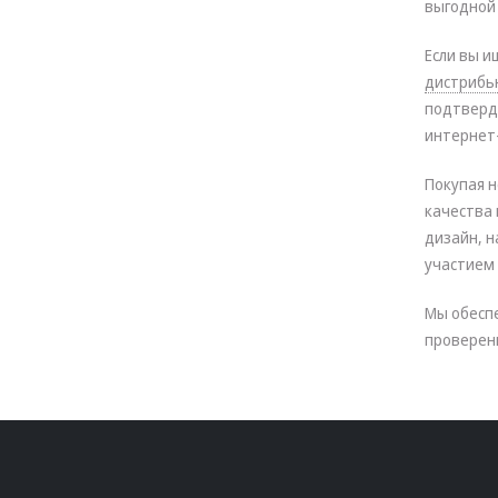
выгодной 
Если вы и
дистрибь
подтверд
интернет
Покупая н
качества 
дизайн, н
участием
Мы обесп
проверен