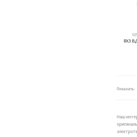
ВДТ
RX3 ВД
Показать:
Наш инте
оригинал
электрот