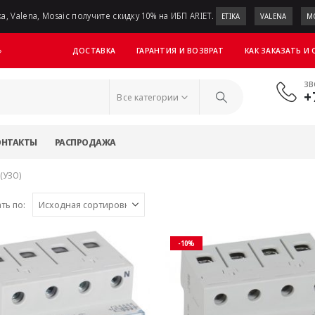
a, Valena, Mosaic получите скидку 10% на ИБП ARIET.
ETIKA
VALENA
M
ДОСТАВКА
ГАРАНТИЯ И ВОЗВРАТ
КАК ЗАКАЗАТЬ И
»
ЗВ
+
Все категории
ОНТАКТЫ
РАСПРОДАЖА
(УЗО)
ть по:
-10%