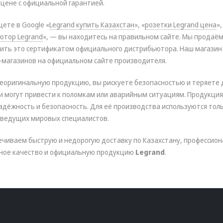
цене с официальной гарантией.
щете в Google «
Legrand купить Казахстан
», «
розетки Legrand цена
»,
ютор Legrand
», — вы находитесь на правильном сайте. Мы прод
ить это сертификатом официального дистрибьютора. Наш магазин
-магазинов на официальном сайте производителя.
еоригинальную продукцию, вы рискуете безопасностью и теряете 
и могут привести к поломкам или аварийным ситуациям. Продукци
адёжность и безопасность. Для её производства используются тол
 ведущих мировых специалистов.
ечиваем быструю и недорогую доставку по Казахстану, профессио
ное качество и официальную продукцию
Legrand
.