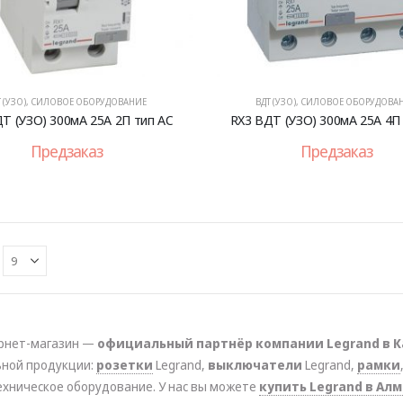
 (УЗО)
,
СИЛОВОЕ ОБОРУДОВАНИЕ
ВДТ (УЗО)
,
СИЛОВОЕ ОБОРУДОВА
Т (УЗО) 300мА 25А 2П тип AC
RX3 ВДТ (УЗО) 300мА 25А 4П
Предзаказ
Предзаказ
рнет-магазин —
официальный партнёр компании Legrand в К
ьной продукции:
розетки
Legrand,
выключатели
Legrand,
рамки
ехническое оборудование. У нас вы можете
купить Legrand в Ал