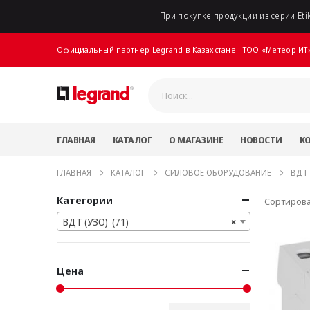
При покупке продукции из серии Etik
Официальный партнер Legrand в Казахстане - ТОО «Метеор ИТ
ГЛАВНАЯ
КАТАЛОГ
О МАГАЗИНЕ
НОВОСТИ
К
ГЛАВНАЯ
КАТАЛОГ
СИЛОВОЕ ОБОРУДОВАНИЕ
ВДТ 
Категории
Сортирова
ВДТ (УЗО) (71)
×
Цена