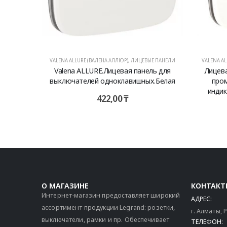
VALENA ALLURE (ВАЛЕНА АЛЛЮР)
,
ЛИЦЕВЫЕ ПАНЕЛИ
VALENA AL
Valena ALLURE.Лицевая панель для
Лицева
выключателей одноклавишных.Белая
пром
индик
422,00
₸
О МАГАЗИНЕ
КОНТАКТ
Интернет-магазин предоставляет широкий
АДРЕС:
ассортимент продукции Legrand: розетки,
г. Алматы,
выключатели, рамки и пр. Обеспечивает
ТЕЛЕФОН: