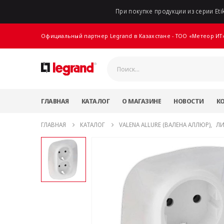
При покупке продукции из серии Etik
Официальный партнер Legrand в Казахстане - ТОО «Метеор ИТ
ГЛАВНАЯ
КАТАЛОГ
О МАГАЗИНЕ
НОВОСТИ
К
ГЛАВНАЯ
КАТАЛОГ
VALENA ALLURE (ВАЛЕНА АЛЛЮР)
,
ЛИ