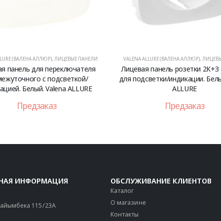
LURE (ВАЛЕНА АЛЛЮР)
,
ЛИЦЕВЫЕ ПАНЕЛИ
VALENA ALLURE (ВАЛЕНА АЛЛЮР)
,
ЛИЦЕВЫ
я панель для переключателя
Лицевая панель розетки 2К+З 
ежуточного с подсветкой/
для подсветки/индикации. Белы
ацией. Белый. Valena ALLURE
ALLURE
Предзаказ
Предзаказ
НАЯ ИНФОРМАЦИЯ
ОБСЛУЖИВАНИЕ КЛИЕНТОВ
Каталог
О магазине
 Райымбека 115/23A
Контакты