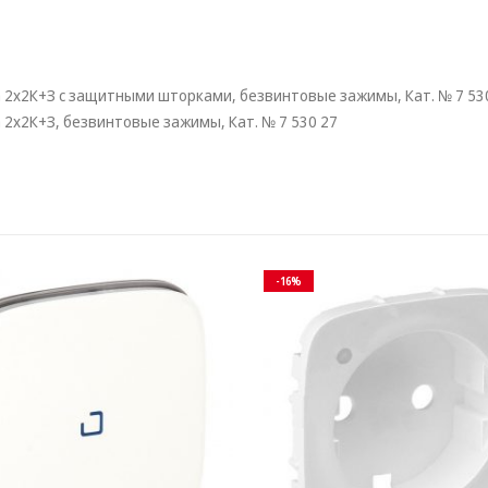
 2х2К+З с защитными шторками, безвинтовые зажимы, Кат. № 7 53
2х2К+З, безвинтовые зажимы, Кат. № 7 530 27
-16%