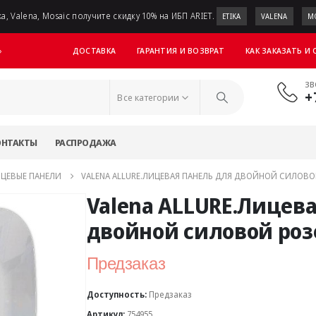
a, Valena, Mosaic получите скидку 10% на ИБП ARIET.
ETIKA
VALENA
M
ДОСТАВКА
ГАРАНТИЯ И ВОЗВРАТ
КАК ЗАКАЗАТЬ И
»
ЗВ
+
Все категории
ОНТАКТЫ
РАСПРОДАЖА
ЦЕВЫЕ ПАНЕЛИ
VALENA ALLURE.ЛИЦЕВАЯ ПАНЕЛЬ ДЛЯ ДВОЙНОЙ СИЛОВОЙ
Valena ALLURE.Лицева
двойной силовой роз
Предзаказ
Доступность:
Предзаказ
Артикул:
754955