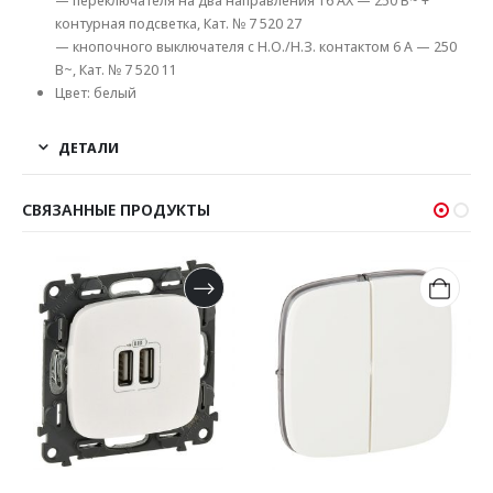
— переключателя на два направления 16 AX — 250 В~ +
контурная подсветка, Кат. № 7 520 27
— кнопочного выключателя с Н.О./Н.З. контактом 6 A — 250
В~, Кат. № 7 520 11
Цвет: белый
ДЕТАЛИ
СВЯЗАННЫЕ ПРОДУКТЫ
-1