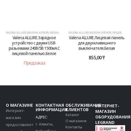
LENA ALLURE (ВАЛЕНА АЛЛЮР)
,
МЕХАНИЗМЫ
VALENA ALLURE (ВАЛЕНА АЛЛЮР)
,
ЛИЦЕВЫЕ ПАНЕЛИ
VALENA
Valena ALLURE.Зарядное
Valena ALLURE.Лицевая панель
Лиц
устройство с двумя USB-
для двухклавишного
TV-
разьемами 240В/5В 1500мА.С
выключателя.Белая
лицевой панелью.Белое
855,00
₸
Предзаказ
О МАГАЗИНЕ
КОНТАКТНАЯ
ОБСЛУЖИВАНИЕ
ИНТЕРНЕТ-
ИНФОРМАЦИЯ
КЛИЕНТОВ
Интернет-
МАГАЗИН
Каталог
ОБОРУДОВАНИЯ
АДРЕС:
магазин
О магазине
LEGRAND
г. Алматы,
предоставляет
Контакты
Райымбека