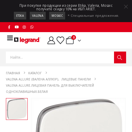
При покупке продукции из серии Etika, Valena, Mosaic
получите скидку 10% на ИБП ARIET.
* Специальные предложения.
ETIKA
VALENA
MOSAIC
0
ГЛАВНАЯ
КАТАЛОГ
VALENA ALLURE (ВАЛЕНА АЛЛЮР)
,
ЛИЦЕВЫЕ ПАНЕЛИ
VALENA ALLURE.ЛИЦЕВАЯ ПАНЕЛЬ ДЛЯ ВЫКЛЮЧАТЕЛЕЙ
ОДНОКЛАВИШНЫХ.БЕЛАЯ