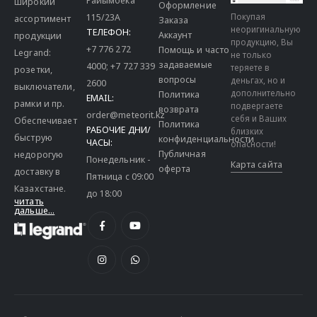
широкий
Оформление
115/23A
Покупая
ассортимент
Заказа
неоригинальную
ТЕЛЕФОН:
Аккаунт
продукции
продукцию, Вы
+7 776 272
Помощь и часто
Legrand:
не только
задаваемые
4000
;
+7 727 339
теряете в
розетки,
вопросы
деньгах, но и
2600
выключатели,
дополнительно
Политика
EMAIL:
рамки и пр.
подвергаете
возврата
order@meteorit.kz
себя и Ваших
Обеспечивает
Политика
РАБОЧИЕ ДНИ/
близких
быструю
конфиденциальности
ЧАСЫ:
опасности!
Публичная
недорогую
Понедельник -
Карта сайта
оферта
доставку в
Пятница с 09:00
Казахстане.
до 18:00
читать
дальше...