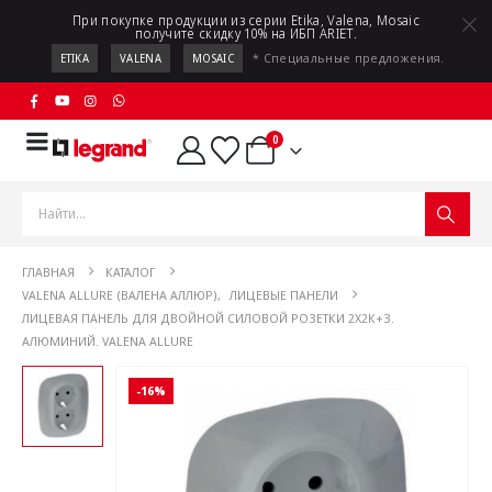
При покупке продукции из серии Etika, Valena, Mosaic
получите скидку 10% на ИБП ARIET.
* Специальные предложения.
ETIKA
VALENA
MOSAIC
0
ГЛАВНАЯ
КАТАЛОГ
VALENA ALLURE (ВАЛЕНА АЛЛЮР)
,
ЛИЦЕВЫЕ ПАНЕЛИ
ЛИЦЕВАЯ ПАНЕЛЬ ДЛЯ ДВОЙНОЙ СИЛОВОЙ РОЗЕТКИ 2Х2К+З.
АЛЮМИНИЙ. VALENA ALLURE
-16%