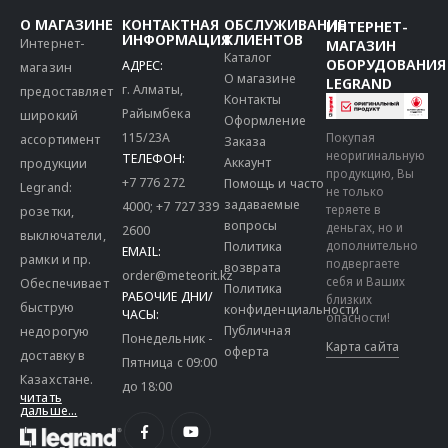
О МАГАЗИНЕ
КОНТАКТНАЯ
ОБСЛУЖИВАНИЕ
ИНТЕРНЕТ-
ИНФОРМАЦИЯ
КЛИЕНТОВ
Интернет-
МАГАЗИН
Каталог
ОБОРУДОВАНИЯ
АДРЕС:
магазин
О магазине
LEGRAND
г. Алматы,
предоставляет
Контакты
Райымбека
широкий
Оформление
115/23A
Покупая
ассортимент
Заказа
неоригинальную
ТЕЛЕФОН:
Аккаунт
продукции
продукцию, Вы
+7 776 272
Помощь и часто
Legrand:
не только
задаваемые
4000
;
+7 727 339
теряете в
розетки,
вопросы
деньгах, но и
2600
выключатели,
дополнительно
Политика
EMAIL:
рамки и пр.
подвергаете
возврата
order@meteorit.kz
себя и Ваших
Обеспечивает
Политика
РАБОЧИЕ ДНИ/
близких
быструю
конфиденциальности
ЧАСЫ:
опасности!
Публичная
недорогую
Понедельник -
Карта сайта
оферта
доставку в
Пятница с 09:00
Казахстане.
до 18:00
читать
дальше...