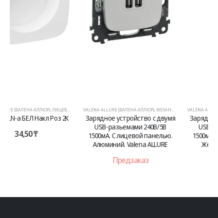
VALENA ALLURE (ВАЛЕНА АЛЛЮР)
,
МЕХАНИЗМЫ
VALENA ALLURE (ВАЛЕНА АЛЛЮР)
,
МЕХАНИЗМЫ
Зарядное устройство с двумя
Зарядное устройство с двумя
USB-разьемами 240В/5В
USB-разьемами 240В/5В
1500мА. С лицевой панелью.
1500мА. С лицевой панелью.
Алюминий. Valena ALLURE
Жемчуг. Valena ALLURE
Предзаказ
Предзаказ