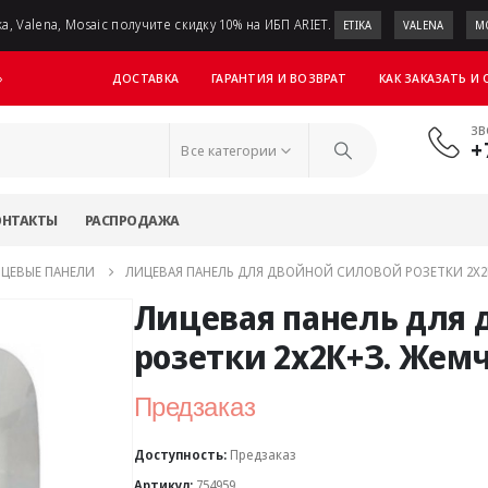
a, Valena, Mosaic получите скидку 10% на ИБП ARIET.
ETIKA
VALENA
M
ДОСТАВКА
ГАРАНТИЯ И ВОЗВРАТ
КАК ЗАКАЗАТЬ И
»
ЗВ
+
Все категории
ОНТАКТЫ
РАСПРОДАЖА
ЦЕВЫЕ ПАНЕЛИ
ЛИЦЕВАЯ ПАНЕЛЬ ДЛЯ ДВОЙНОЙ СИЛОВОЙ РОЗЕТКИ 2Х2К+
Лицевая панель для 
розетки 2х2К+З. Жемч
Предзаказ
Доступность:
Предзаказ
Артикул:
754959