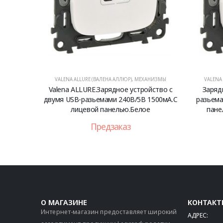
VALENA ALLURE (ВАЛЕНА АЛЛЮР)
,
МЕХАНИЗМЫ
VALENA
Valena ALLURE.Зарядное устройство с
Заряд
двумя USB-разьемами 240В/5В 1500мА.С
разьема
лицевой панелью.Белое
пане
Предзаказ
О МАГАЗИНЕ
КОНТАКТ
Интернет-магазин предоставляет широкий
АДРЕС: