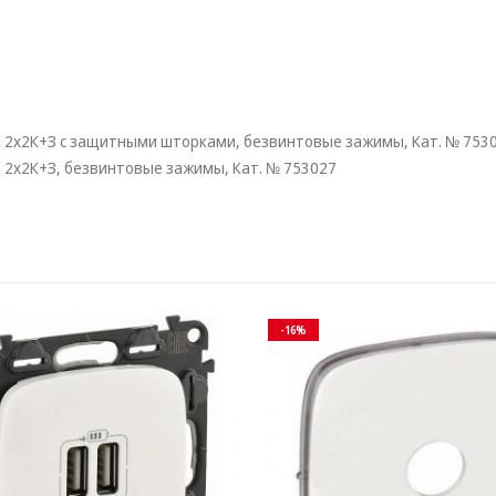
 2х2К+З с защитными шторками, безвинтовые зажимы, Кат. № 753
 2х2К+З, безвинтовые зажимы, Кат. № 753027
-16%