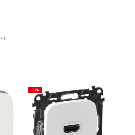
031
-16%