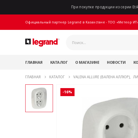
При покупке продукции из серии Etik
Официальный партнер Legrand в Казахстане - ТОО «Метеор ИТ
ГЛАВНАЯ
КАТАЛОГ
О МАГАЗИНЕ
НОВОСТИ
К
ГЛАВНАЯ
КАТАЛОГ
VALENA ALLURE (ВАЛЕНА АЛЛЮР)
,
ЛИ
-16%