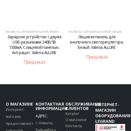
VALENA ALLURE (ВАЛЕНА АЛЛЮР)
,
МЕХАНИЗМЫ
VALENA ALLURE (ВАЛЕНА АЛЛЮР)
,
ЛИЦЕВЫЕ ПАНЕЛИ
Зарядное устройство с двумя
Лицевая панель для
USB-разьемами 240В/5В
кнопочного светорегулятора.
1500мА. С лицевой панелью.
Белый. Valena ALLURE
Антрацит. Valena ALLURE
Предзаказ
Предзаказ
О МАГАЗИНЕ
КОНТАКТНАЯ
ОБСЛУЖИВАНИЕ
ИНТЕРНЕТ-
ИНФОРМАЦИЯ
КЛИЕНТОВ
Интернет-
МАГАЗИН
Каталог
ОБОРУДОВАНИЯ
АДРЕС:
магазин
О магазине
LEGRAND
г. Алматы,
предоставляет
Контакты
Райымбека
широкий