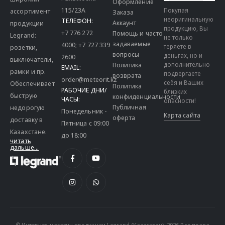
Оформление
115/23A
Покупая
ассортимент
Заказа
неоригинальную
ТЕЛЕФОН:
Аккаунт
продукции
продукцию, Вы
+7 776 272
Помощь и часто
Legrand:
не только
задаваемые
4000
;
+7 727 339
теряете в
розетки,
вопросы
деньгах, но и
2600
выключатели,
дополнительно
Политика
EMAIL:
рамки и пр.
подвергаете
возврата
order@meteorit.kz
себя и Ваших
Обеспечивает
Политика
РАБОЧИЕ ДНИ/
близких
быструю
конфиденциальности
ЧАСЫ:
опасности!
Публичная
недорогую
Понедельник -
Карта сайта
оферта
доставку в
Пятница с 09:00
Казахстане.
до 18:00
читать
дальше...