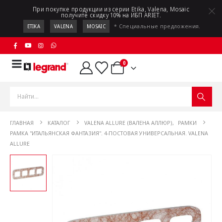
При покупке продукции из серии Etika, Valena, Mosaic
получите скидку 10% на ИБП ARIET.
* Специальные предложения.
ETIKA
VALENA
MOSAIC
0
ГЛАВНАЯ
КАТАЛОГ
VALENA ALLURE (ВАЛЕНА АЛЛЮР)
,
РАМКИ
РАМКА "ИТАЛЬЯНСКАЯ ФАНТАЗИЯ". 4-ПОСТОВАЯ УНИВЕРСАЛЬНАЯ. VALENA
ALLURE