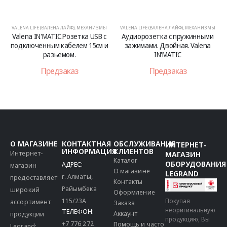
VALENA LIFE (ВАЛЕНА ЛАЙФ)
,
МЕХАНИЗМЫ
VALENA LIFE (ВАЛЕНА ЛАЙФ)
,
МЕХАНИЗМЫ
Valena IN'MATIC.Розетка USB с
Аудиорозетка с пружинными
подключенным кабелем 15см и
зажимами. Двойная. Valena
разьемом.
IN'MATIC
Предзаказ
Предзаказ
О МАГАЗИНЕ
КОНТАКТНАЯ
ОБСЛУЖИВАНИЕ
ИНТЕРНЕТ-
ИНФОРМАЦИЯ
КЛИЕНТОВ
Интернет-
МАГАЗИН
Каталог
ОБОРУДОВАНИЯ
АДРЕС:
магазин
О магазине
LEGRAND
г. Алматы,
предоставляет
Контакты
Райымбека
широкий
Оформление
115/23A
Покупая
ассортимент
Заказа
неоригинальную
ТЕЛЕФОН:
Аккаунт
продукции
продукцию, Вы
+7 776 272
Помощь и часто
Legrand: