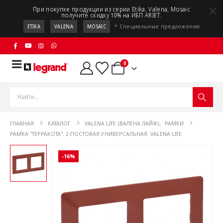
При покупке продукции из серии Etika, Valena, Mosaic
получите скидку 10% на ИБП ARIET.
* Специальные предложения.
ETIKA
VALENA
MOSAIC
0
ГЛАВНАЯ
КАТАЛОГ
VALENA LIFE (ВАЛЕНА ЛАЙФ)
,
РАМКИ
РАМКА "ТЕРРАКОТА". 2-ПОСТОВАЯ УНИВЕРСАЛЬНАЯ. VALENA LIFE
-16%