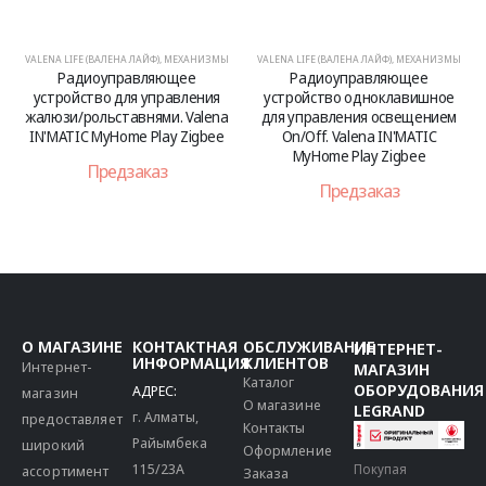
VALENA LIFE (ВАЛЕНА ЛАЙФ)
,
МЕХАНИЗМЫ
VALENA LIFE (ВАЛЕНА ЛАЙФ)
,
МЕХАНИЗМЫ
Радиоуправляющее
Радиоуправляющее
устройство для управления
устройство одноклавишное
жалюзи/рольставнями. Valena
для управления освещением
IN'MATIC MyHome Play Zigbee
On/Off. Valena IN'MATIC
MyHome Play Zigbee
Предзаказ
Предзаказ
О МАГАЗИНЕ
КОНТАКТНАЯ
ОБСЛУЖИВАНИЕ
ИНТЕРНЕТ-
ИНФОРМАЦИЯ
КЛИЕНТОВ
Интернет-
МАГАЗИН
Каталог
ОБОРУДОВАНИЯ
АДРЕС:
магазин
О магазине
LEGRAND
г. Алматы,
предоставляет
Контакты
Райымбека
широкий
Оформление
115/23A
Покупая
ассортимент
Заказа