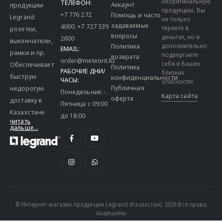
неоригинальную
ТЕЛЕФОН:
Аккаунт
продукции
продукцию, Вы
+7 776 272
Помощь и часто
Legrand:
не только
задаваемые
4000
;
+7 727 339
теряете в
розетки,
вопросы
деньгах, но и
2600
выключатели,
дополнительно
Политика
EMAIL:
рамки и пр.
подвергаете
возврата
order@meteorit.kz
себя и Ваших
Обеспечивает
Политика
РАБОЧИЕ ДНИ/
близких
быструю
конфиденциальности
ЧАСЫ:
опасности!
Публичная
недорогую
Понедельник -
Карта сайта
оферта
доставку в
Пятница с 09:00
Казахстане.
до 18:00
читать
дальше...
© Интернет-магазин продукции Legrand (Казахстан). 2026 Все права
защищены