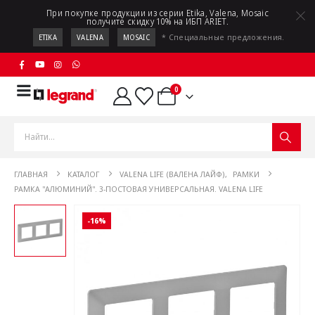
При покупке продукции из серии Etika, Valena, Mosaic
получите скидку 10% на ИБП ARIET.
* Специальные предложения.
ETIKA
VALENA
MOSAIC
0
ГЛАВНАЯ
КАТАЛОГ
VALENA LIFE (ВАЛЕНА ЛАЙФ)
,
РАМКИ
РАМКА "АЛЮМИНИЙ". 3-ПОСТОВАЯ УНИВЕРСАЛЬНАЯ. VALENA LIFE
-16%