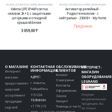
VALENA LIFE (ВАЛЕНА ЛАЙФ)
,
МЕХАНИЗМЫ
VALENA LIFE (ВАЛЕНА ЛАЙФ)
,
МЕХАНИЗМЫ
Valena LIFE IP44.Розетка
Активатор релейный -
силовая 2К+З, с защитными
Радиотехнология - с
шторками и откидной
нейтралью - 2500 Вт - My Home
крышкой.Белая
Предзаказ
3 059,00
₸
О МАГАЗИНЕ
КОНТАКТНАЯ
ОБСЛУЖИВАНИЕ
ИНТЕРНЕТ-
ИНФОРМАЦИЯ
КЛИЕНТОВ
Интернет-
МАГАЗИН
Каталог
ОБОРУДОВАНИЯ
АДРЕС:
магазин
О магазине
LEGRAND
г. Алматы,
предоставляет
Контакты
Райымбека
широкий
Оформление
115/23A
Покупая
ассортимент
Заказа
неоригинальную
ТЕЛЕФОН:
Аккаунт
продукции
продукцию, Вы
+7 776 272
Помощь и часто
Legrand:
не только
задаваемые
4000
;
+7 727 339