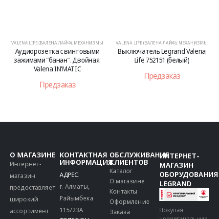
VALENA LIFE (ВАЛЕНА ЛАЙФ)
,
МЕХАНИЗМЫ
VALENA LIFE (ВАЛЕНА ЛАЙФ)
,
МЕХАНИЗМЫ
Аудиорозетка с винтовыми
Выключатель Legrand Valena
зажимами "банан". Двойная.
Life 752151 (белый)
Valena IN'MATIC
Предзаказ
Предзаказ
О МАГАЗИНЕ
КОНТАКТНАЯ
ОБСЛУЖИВАНИЕ
ИНТЕРНЕТ-
ИНФОРМАЦИЯ
КЛИЕНТОВ
Интернет-
МАГАЗИН
Каталог
ОБОРУДОВАНИЯ
АДРЕС:
магазин
О магазине
LEGRAND
г. Алматы,
предоставляет
Контакты
Райымбека
широкий
Оформление
115/23A
Покупая
ассортимент
Заказа
неоригинальную