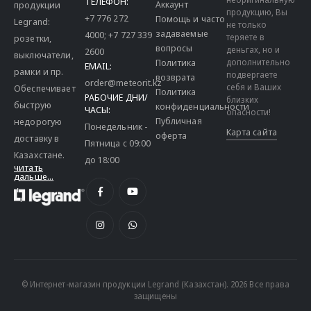
ТЕЛЕФОН:
Аккаунт
продукции
продукцию, Вы
+7 776 272
Помощь и часто
Legrand:
не только
задаваемые
4000
;
+7 727 339
теряете в
розетки,
вопросы
деньгах, но и
2600
выключатели,
дополнительно
Политика
EMAIL:
рамки и пр.
подвергаете
возврата
order@meteorit.kz
себя и Ваших
Обеспечивает
Политика
РАБОЧИЕ ДНИ/
близких
быструю
конфиденциальности
ЧАСЫ:
опасности!
Публичная
недорогую
Понедельник -
Карта сайта
оферта
доставку в
Пятница с 09:00
Казахстане.
до 18:00
читать
дальше...
© Интернет-магазин продукции Legrand (Казахстан). 2026 Все права
защищены