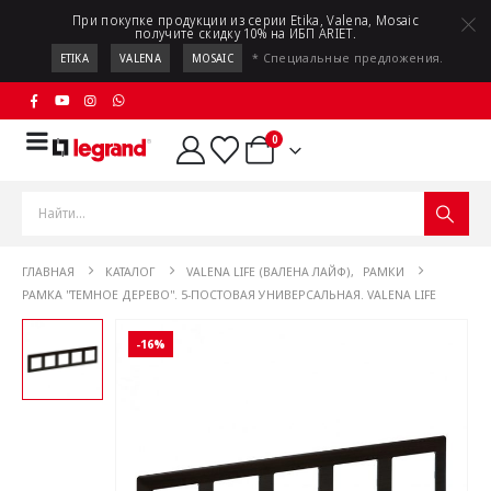
При покупке продукции из серии Etika, Valena, Mosaic
получите скидку 10% на ИБП ARIET.
* Специальные предложения.
ETIKA
VALENA
MOSAIC
0
ГЛАВНАЯ
КАТАЛОГ
VALENA LIFE (ВАЛЕНА ЛАЙФ)
,
РАМКИ
РАМКА "ТЕМНОЕ ДЕРЕВО". 5-ПОСТОВАЯ УНИВЕРСАЛЬНАЯ. VALENA LIFE
-16%