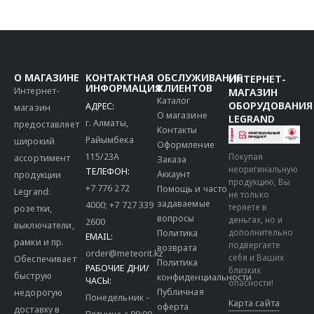
О МАГАЗИНЕ
КОНТАКТНАЯ
ОБСЛУЖИВАНИЕ
ИНТЕРНЕТ-
ИНФОРМАЦИЯ
КЛИЕНТОВ
Интернет-
МАГАЗИН
Каталог
ОБОРУДОВАНИЯ
АДРЕС:
магазин
О магазине
LEGRAND
г. Алматы,
предоставляет
Контакты
Райымбека
широкий
Оформление
115/23A
Покупая
ассортимент
Заказа
неоригинальную
ТЕЛЕФОН:
Аккаунт
продукции
продукцию, Вы
+7 776 272
Помощь и часто
Legrand:
не только
задаваемые
4000
;
+7 727 339
теряете в
розетки,
вопросы
деньгах, но и
2600
выключатели,
дополнительно
Политика
EMAIL:
рамки и пр.
подвергаете
возврата
order@meteorit.kz
себя и Ваших
Обеспечивает
Политика
РАБОЧИЕ ДНИ/
близких
быструю
конфиденциальности
ЧАСЫ:
опасности!
Публичная
недорогую
Понедельник -
Карта сайта
оферта
доставку в