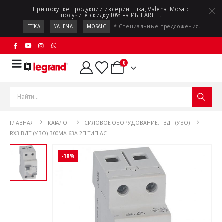
При покупке продукции из серии Etika, Valena, Mosaic
получите скидку 10% на ИБП ARIET.
* Специальные предложения.
ETIKA
VALENA
MOSAIC
0
ГЛАВНАЯ
КАТАЛОГ
СИЛОВОЕ ОБОРУДОВАНИЕ
,
ВДТ (УЗО)
RX3 ВДТ (УЗО) 300МА 63А 2П ТИП AC
-10%