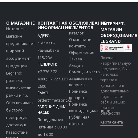
О МАГАЗИНЕ
КОНТАКТНАЯ
ОБСЛУЖИВАНИЕ
ИНТЕРНЕТ-
ИНФОРМАЦИЯ
КЛИЕНТОВ
Интернет-
МАГАЗИН
Каталог
ОБОРУДОВАНИЯ
АДРЕС:
магазин
О магазине
LEGRAND
г. Алматы,
предоставляет
Контакты
Райымбека
широкий
Оформление
115/23A
Покупая
ассортимент
Заказа
неоригинальную
ТЕЛЕФОН:
Аккаунт
продукции
продукцию, Вы
+7 776 272
Помощь и часто
Legrand:
не только
задаваемые
4000
;
+7 727 339
теряете в
розетки,
вопросы
деньгах, но и
2600
выключатели,
дополнительно
Политика
EMAIL:
рамки и пр.
подвергаете
возврата
order@meteorit.kz
себя и Ваших
Обеспечивает
Политика
РАБОЧИЕ ДНИ/
близких
быструю
конфиденциальности
ЧАСЫ:
опасности!
Публичная
недорогую
Понедельник -
Карта сайта
оферта
доставку в
Пятница с 09:00
Казахстане.
до 18:00
читать