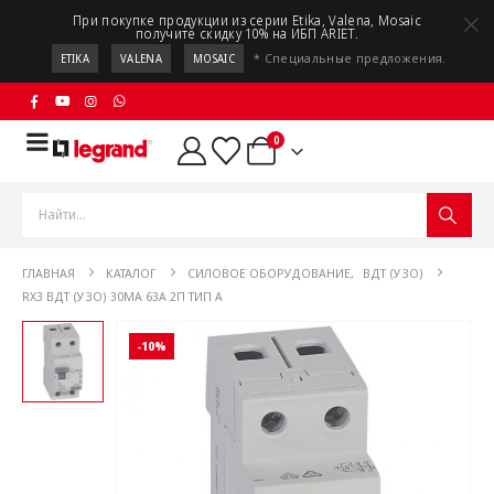
При покупке продукции из серии Etika, Valena, Mosaic
получите скидку 10% на ИБП ARIET.
* Специальные предложения.
ETIKA
VALENA
MOSAIC
0
ГЛАВНАЯ
КАТАЛОГ
СИЛОВОЕ ОБОРУДОВАНИЕ
,
ВДТ (УЗО)
RX3 ВДТ (УЗО) 30МА 63А 2П ТИП A
-10%