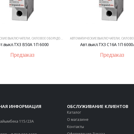
СКИЕ ВЫКЛЮЧАТЕЛИ
,
СИЛОВОЕ ОБОРУДОВАНИЕ
АВТОМАТИЧЕСКИЕ ВЫКЛЮЧАТЕЛИ
,
СИЛОВОЕ 
т.выкл.TX3 B50A 1П 6000
Авт.выкл.TX3 C16А 1П 6000
Предзаказ
Предзаказ
НАЯ ИНФОРМАЦИЯ
ОБСЛУЖИВАНИЕ КЛИЕНТОВ
Каталог
О магазине
 Райымбека 115/23A
Контакты
Оформление Заказа