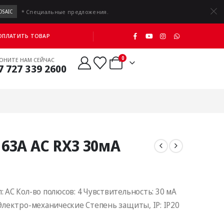
* Специальные предложения.
OSAIC
 ОПЛАТИТЬ ТОВАР
0
ОНИТЕ НАМ СЕЙЧАС
7 727 339 2600
 63А АC RX3 30мA
: AC Кол-вo полюсов: 4 Чувствительность: 30 мА
 Электро-механические Стeпень зaщиты, IP: IP20