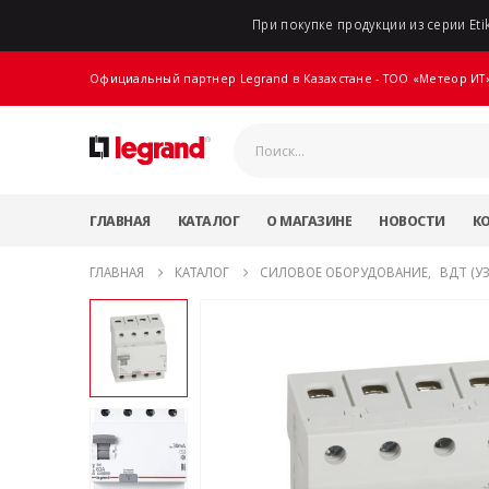
При покупке продукции из серии Etik
Официальный партнер Legrand в Казахстане - ТОО «Метеор ИТ
ГЛАВНАЯ
КАТАЛОГ
О МАГАЗИНЕ
НОВОСТИ
К
ГЛАВНАЯ
КАТАЛОГ
СИЛОВОЕ ОБОРУДОВАНИЕ
,
ВДТ (У