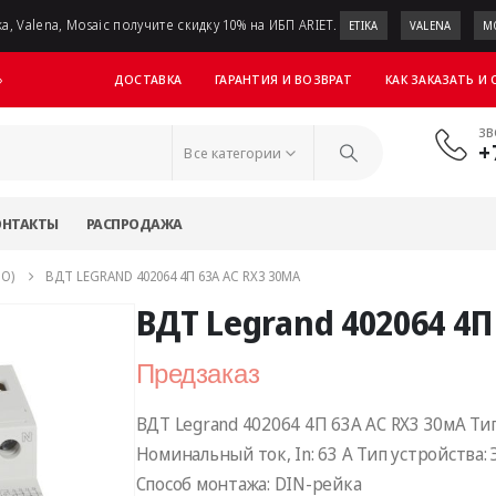
a, Valena, Mosaic получите скидку 10% на ИБП ARIET.
ETIKA
VALENA
M
ДОСТАВКА
ГАРАНТИЯ И ВОЗВРАТ
КАК ЗАКАЗАТЬ И
»
ЗВ
+
Все категории
ОНТАКТЫ
РАСПРОДАЖА
ЗО)
ВДТ LEGRAND 402064 4П 63А АC RX3 30МA
ВДТ Legrand 402064 4П
Предзаказ
ВДТ Legrand 402064 4П 63А АC RX3 30мA Тип
Номинальный ток, In: 63 А Тип уcтройства:
Способ монтажа: DIN-рейка